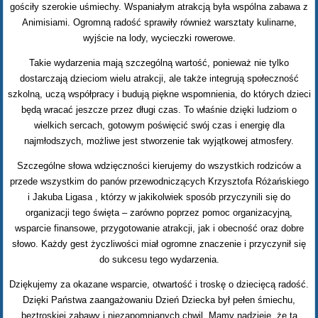
gościły szerokie uśmiechy. Wspaniałym atrakcją była wspólna zabawa z
Animisiami. Ogromną radość sprawiły również warsztaty kulinarne,
wyjście na lody, wycieczki rowerowe.
Takie wydarzenia mają szczególną wartość, ponieważ nie tylko
dostarczają dzieciom wielu atrakcji, ale także integrują społeczność
szkolną, uczą współpracy i budują piękne wspomnienia, do których dzieci
będą wracać jeszcze przez długi czas. To właśnie dzięki ludziom o
wielkich sercach, gotowym poświęcić swój czas i energię dla
najmłodszych, możliwe jest stworzenie tak wyjątkowej atmosfery.
Szczególne słowa wdzięczności kierujemy do wszystkich rodziców a
przede wszystkim do panów przewodniczących Krzysztofa Różańskiego
i Jakuba Ligasa , którzy w jakikolwiek sposób przyczynili się do
organizacji tego święta – zarówno poprzez pomoc organizacyjną,
wsparcie finansowe, przygotowanie atrakcji, jak i obecność oraz dobre
słowo. Każdy gest życzliwości miał ogromne znaczenie i przyczynił się
do sukcesu tego wydarzenia.
Dziękujemy za okazane wsparcie, otwartość i troskę o dziecięcą radość.
Dzięki Państwa zaangażowaniu Dzień Dziecka był pełen śmiechu,
beztroskiej zabawy i niezapomnianych chwil. Mamy nadzieję, że ta