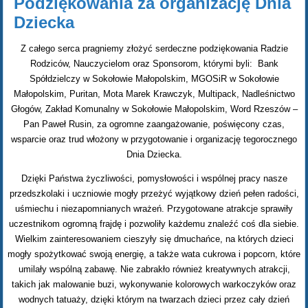
Podziękowania za organizację Dnia
Dziecka
Z całego serca pragniemy złożyć serdeczne podziękowania Radzie
Rodziców, Nauczycielom oraz Sponsorom, którymi byli: Bank
Spółdzielczy w Sokołowie Małopolskim, MGOSiR w Sokołowie
Małopolskim, Puritan, Mota Marek Krawczyk, Multipack, Nadleśnictwo
Głogów, Zakład Komunalny w Sokołowie Małopolskim, Word Rzeszów –
Pan Paweł Rusin, za ogromne zaangażowanie, poświęcony czas,
wsparcie oraz trud włożony w przygotowanie i organizację tegorocznego
Dnia Dziecka.
Dzięki Państwa życzliwości, pomysłowości i wspólnej pracy nasze
przedszkolaki i uczniowie mogły przeżyć wyjątkowy dzień pełen radości,
uśmiechu i niezapomnianych wrażeń. Przygotowane atrakcje sprawiły
uczestnikom ogromną frajdę i pozwoliły każdemu znaleźć coś dla siebie.
Wielkim zainteresowaniem cieszyły się dmuchańce, na których dzieci
mogły spożytkować swoją energię, a także wata cukrowa i popcorn, które
umilały wspólną zabawę. Nie zabrakło również kreatywnych atrakcji,
takich jak malowanie buzi, wykonywanie kolorowych warkoczyków oraz
wodnych tatuaży, dzięki którym na twarzach dzieci przez cały dzień