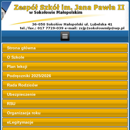
Strona główna
O Szkole
Plan lekcji
Podręczniki 2025/2026
Rada Rodziców
Ubezpieczenie
RSU
Organizacja roku
eLegitymacje