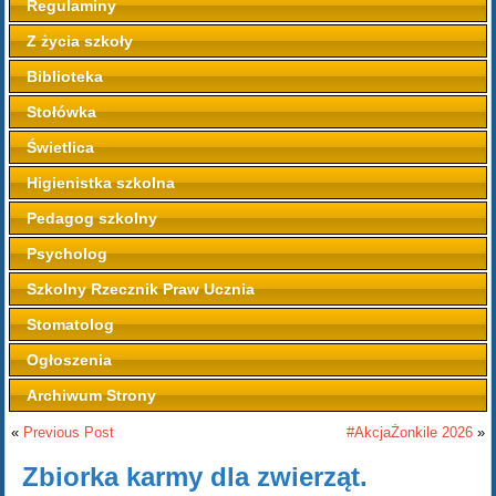
Regulaminy
Z życia szkoły
Biblioteka
Stołówka
Świetlica
Higienistka szkolna
Pedagog szkolny
Psycholog
Szkolny Rzecznik Praw Ucznia
Stomatolog
Ogłoszenia
Archiwum Strony
«
Previous Post
#AkcjaŻonkile 2026
»
Zbiorka karmy dla zwierząt.