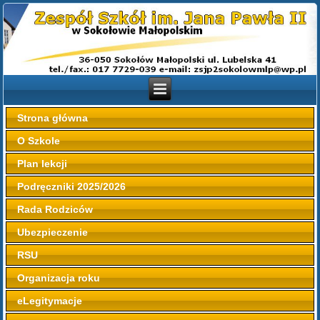
Strona główna
O Szkole
Plan lekcji
Podręczniki 2025/2026
Rada Rodziców
Ubezpieczenie
RSU
Organizacja roku
eLegitymacje