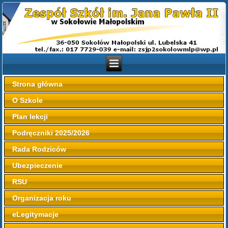
Strona główna
O Szkole
Plan lekcji
Podręczniki 2025/2026
Rada Rodziców
Ubezpieczenie
RSU
Organizacja roku
eLegitymacje