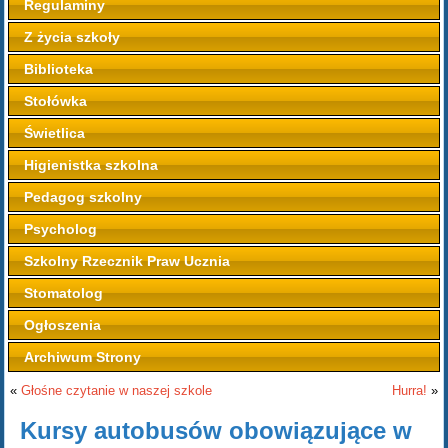
Regulaminy
Z życia szkoły
Biblioteka
Stołówka
Świetlica
Higienistka szkolna
Pedagog szkolny
Psycholog
Szkolny Rzecznik Praw Ucznia
Stomatolog
Ogłoszenia
Archiwum Strony
«
Głośne czytanie w naszej szkole
Hurra!
»
Kursy autobusów obowiązujące w