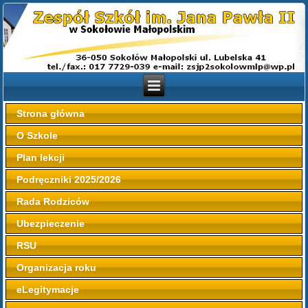
Strona główna
O Szkole
Plan lekcji
Podręczniki 2025/2026
Rada Rodziców
Ubezpieczenie
RSU
Organizacja roku
eLegitymacje