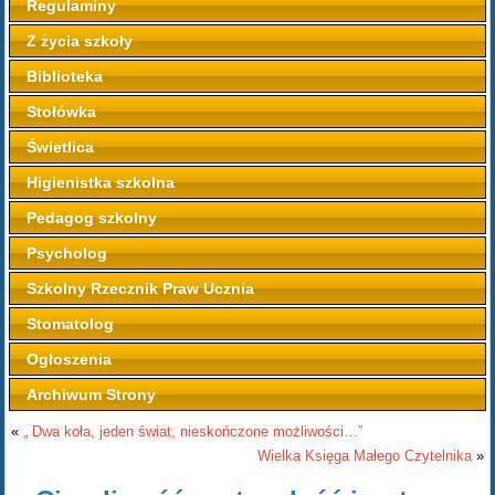
Regulaminy
Z życia szkoły
Biblioteka
Stołówka
Świetlica
Higienistka szkolna
Pedagog szkolny
Psycholog
Szkolny Rzecznik Praw Ucznia
Stomatolog
Ogłoszenia
Archiwum Strony
«
„ Dwa koła, jeden świat, nieskończone możliwości…”
Wielka Księga Małego Czytelnika
»