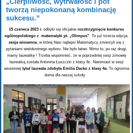
„Cierpliwość, wytrwałość i pot
tworzą niepokonaną kombinację
sukcesu.”
15 czerwca 2023 r.
odbyło się oficjalne
rozstrzygnięcie konkursu
ogólnopolskiego z matematyki pt. „Olimpus”
. To już trzecia edycja,
sesja wiosenna
, w której Nasi najlepsi Matematycy zmierzyli się z
pytaniami wielokrotnego wyboru. Nie było łatwo. Mimo to, po raz drugi,
mamy laureatkę ! Trzeba wspomnieć, że w poprzedniej sesji zimowej
laureatką została Antonina Łuszczki z klasy 8c. Natomiast w sesji
wiosennej
tytuł laureata zdobyła Emilia Dacko z klasy 4a.
To ogromna
duma dla naszej szkoły.