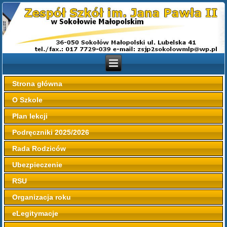
Strona główna
O Szkole
Plan lekcji
Podręczniki 2025/2026
Rada Rodziców
Ubezpieczenie
RSU
Organizacja roku
eLegitymacje