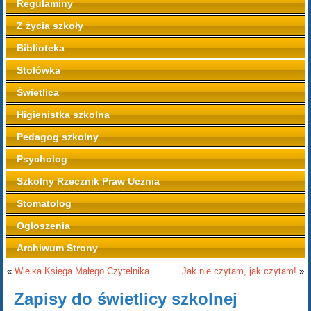
Regulaminy
Z życia szkoły
Biblioteka
Stołówka
Świetlica
Higienistka szkolna
Pedagog szkolny
Psycholog
Szkolny Rzecznik Praw Ucznia
Stomatolog
Ogłoszenia
Archiwum Strony
«
Wielka Księga Małego Czytelnika
Jak nie czytam, jak czytam!
»
Zapisy do świetlicy szkolnej