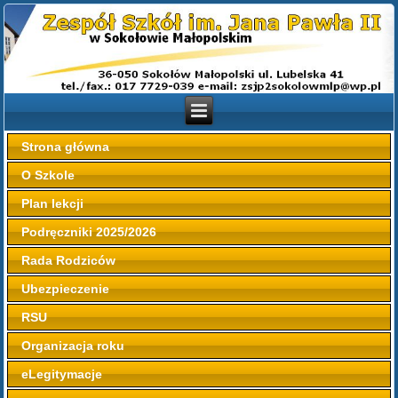
Strona główna
O Szkole
Plan lekcji
Podręczniki 2025/2026
Rada Rodziców
Ubezpieczenie
RSU
Organizacja roku
eLegitymacje