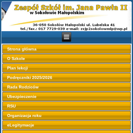
Strona główna
O Szkole
Plan lekcji
Podręczniki 2025/2026
Rada Rodziców
Ubezpieczenie
RSU
Organizacja roku
eLegitymacje