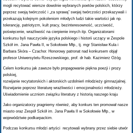
mogli recytować wiersze dowolnie wybranych poetów polskich, którzy
poprzez swoją twórczość i „za sprawą” swojej twórczości przekazywali i
przekazują kolejnym pokoleniom młodych ludzi takie wartości jak np.
tolerancję, patriotyzm, kult pracy, bezinteresowność, uczciwość,
poświęcenie, wrażliwość na cierpienie innych itp. Organizatorami
konkursu byli nauczyciele języka polskiego i historii uczący w Zespole
Szkół im. Jana Pawła II, w Sokołowie Młp., tj. mgr Stanisław Kula i
Barbara Skóra – Czachor. Honorowy patronat nad konkursem objął
profesor Uniwersytetu Rzeszowskiego, prof. dr hab. Kazimierz Ożóg.
Celem konkursu jak zawsze było propagowanie piękna poezji i prozy
polskiej,
rozwijanie recytatorskich i aktorskich uzdolnień młodzieży gimnazjalnej.
Rozwijanie poprzez literaturę wrażliwości i emocjonalności młodzieży.
Uświadomienie uczniom związku literatury z historią naszego kraju
Jako organizatorzy pragniemy również, aby konkurs ten promował nasze
miasto oraz Zespół Szkół im. Jana Pawła II w Sokołowie Młp., w
województwie podkarpackim.
Podczas konkursu młodzi artyści recytowali wybrany przez siebie utwór