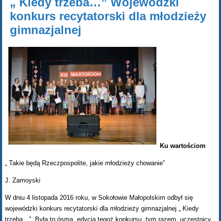
„ Kiedy trzeba…” Wojewódzki
konkurs recytatorski dla młodzieży
gimnazjalnej
Ku wartościom
„ Takie będą Rzeczpospolite, jakie młodzieży chowanie”
J. Zamoyski
W dniu 4 listopada 2016 roku, w Sokołowie Małopolskim odbył się
wojewódzki konkurs recytatorski dla młodzieży gimnazjalnej „ Kiedy
trzeba…”. Była to ósma edycja tegoż konkursu, tym razem uczestnicy