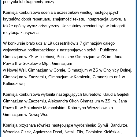
poetycki lub fragmenty prozy.
Komisja konkursowa oceniała uczestników według następujących
kryteriów: dobór repertuaru, znajomość tekstu, interpretacja utworu, a
także ogólny wyraz artystyczny. Uczestnicy oceniani byli w kategorii
recytacja klasyczna.
W konkursie brało udział 19 uczestników z 7 gimnazjów całego
województwa podkarpackiego z następujących szkół : Publiczne
Gimnazjum w ZS w Trzebosi, Publiczne Gimnazjum w ZS im. Jana
Pawła II w Sokołowie Młp., Gimnazjum
w Nowej Wsi, Gimnazjum w Górnie, Gimnazjum w ZS w Gnojnicy Dolnej,
Gimnazjum w Zaczerniu, Gimnazjum w Kamieniu, Gimnazjum nr 1 w
Kolbuszowej.
Komisja konkursowa wyłoniła następujących laureatów: Klaudia Gajdek
Gimnazjum w Zaczerniu, Aleksandra Okoń Gimnazjum w ZS im. Jana
Pawła II, w Sokołowie Małopolskim, Katarzyna Wierzchowska
Gimnazjum w Nowej Wsi.
Komisja przyznała również następujące wyróżnienia: Sylwii Bandurze,
Weronice Cisek, Agnieszce Drzał, Natalii Flis, Dominice Kicińskiej,