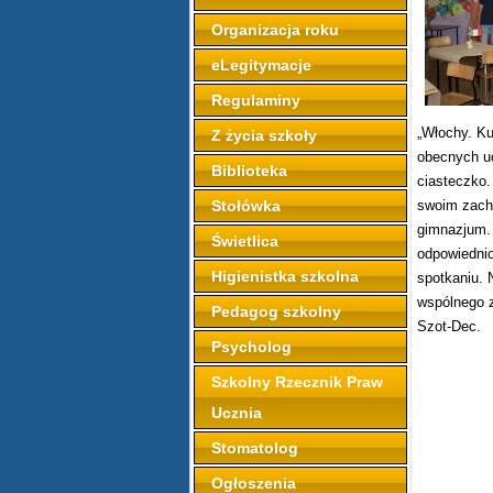
Organizacja roku
eLegitymacje
Regulaminy
„Włochy. Ku
Z życia szkoły
obecnych uc
Biblioteka
ciasteczko.
Stołówka
swoim zach
gimnazjum. 
Świetlica
odpowiednio
Higienistka szkolna
spotkaniu. 
wspólnego z
Pedagog szkolny
Szot-Dec.
Psycholog
Szkolny Rzecznik Praw
Ucznia
Stomatolog
Ogłoszenia