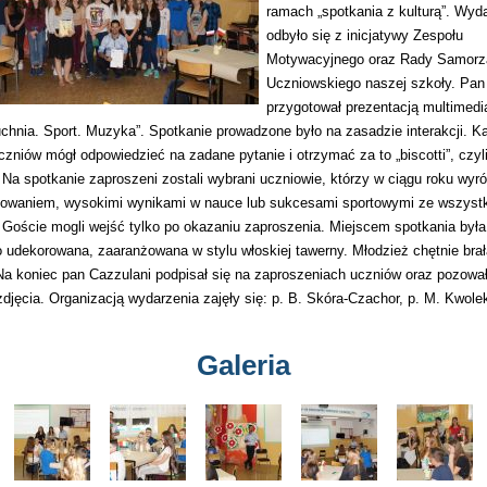
ramach „spotkania z kulturą”. Wyda
odbyło się z inicjatywy Zespołu
Motywacyjnego oraz Rady Samorz
Uczniowskiego naszej szkoły.
Pan 
przygotował prezentacją multimedia
chnia. Sport. Muzyka”. Spotkanie prowadzone było na zasadzie interakcji. K
zniów mógł odpowiedzieć na zadane pytanie i otrzymać za to „biscotti”, czyl
 Na spotkanie zaproszeni zostali wybrani uczniowie, którzy w ciągu roku wyróż
owaniem, wysokimi wynikami w nauce lub sukcesami sportowymi ze wszystk
Goście mogli wejść tylko po okazaniu zaproszenia. Miejscem spotkania była 
 udekorowana, zaaranżowana w stylu włoskiej tawerny. Młodzież chętnie brał
Na koniec pan Cazzulani podpisał się na zaproszeniach uczniów oraz pozowa
djęcia. Organizacją wydarzenia zajęły się: p. B. Skóra-Czachor, p. M. Kwolek
Galeria