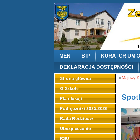
MEN
BIP
KURATORIUM 
DEKLARACJA DOSTĘPNOŚCI
«
Majowy K
Strona główna
O Szkole
Spot
Plan lekcji
Podręczniki 2025/2026
Rada Rodziców
Ubezpieczenie
RSU