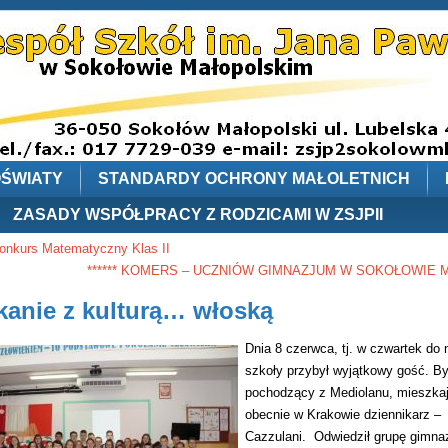
OŚWIATY
STANDARDY OCHRONY MAŁOLETNICH
ZASADY WSPÓŁPRACY Z RODZICAMI W ZSJPII
onkurs Matematyczny Klas II
****** KOMERS – UCZNIÓW GIMNAZJUM W SOKOŁOWIE MŁP
kanie z kulturą… włoską
Dnia 8 czerwca, tj. w czwartek do 
szkoły przybył wyjątkowy gość. By
pochodzący z Mediolanu, mieszka
obecnie w Krakowie dziennikarz –
Cazzulani. Odwiedził grupę gimnaz