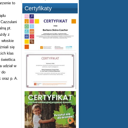
rzenie to
Certyfikaty
ądu
Cazzulani
lną pt.
ażdy z
i włoskie
niali się
ich klas
świetlica
a udział w
ł do
 oraz p. A.