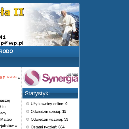
RODO
 *******
»
Statystyki
naszej
Użytkownicy online:
0
ł to
Odwiedzin dzisiaj:
15
jący
 Matteo
Odwiedzin wczoraj:
59
jalistów w
Ostatni tydzień:
664